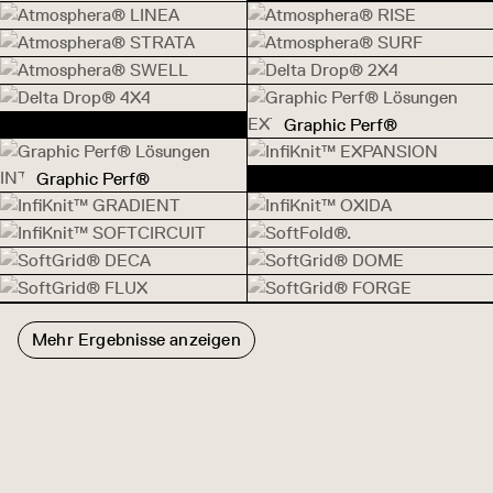
Atmosphera® Adaptive RIPPLE
Adaptive RIPPLE
Atmosphera® LINEA
Atmosphera® RISE
Atmosphera® LINEA
Atmosphera® RISE
Atmosphera® STRATA
Atmosphera® SURF
Atmosphera®
Atmosphera® SURF
Atmosphera® SWELL
Delta Drop® 2X4
STRATA
Atmosphera® SWELL
Delta Drop® 2X4
Delta Drop® 4X4
Delta Drop® 4X4
Graphic Perf®
Graphic Perf® Lösungen EXTE
Lösungen EXTERIOR
InfiKnit™ EXPANSION
Graphic Perf®
InfiKnit™ EXPANSION
Graphic Perf® Lösungen INTERIOR
Lösungen INTERIOR
InfiKnit™ GRADIENT
InfiKnit™ OXIDA
InfiKnit™ GRADIENT
InfiKnit™ OXIDA
InfiKnit™ SOFTCIRCUIT
SoftFold®.
InfiKnit™
SoftFold®.
SoftGrid® DECA
SoftGrid® DOME
SOFTCIRCUIT
SoftGrid® DECA
SoftGrid® DOME
SoftGrid® FLUX
SoftGrid® FORGE
SoftGrid® FLUX
SoftGrid® FORGE
Mehr Ergebnisse anzeigen