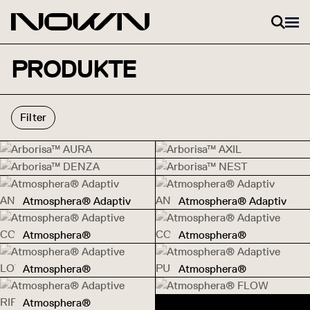
Zum Inhalt springen
PRODUKTE
Filter
Arborisa™ AURA
Arborisa™ AXIL
Arborisa™ AURA
Arborisa™ AXIL
Arborisa™ DENZA
Arborisa™ NEST
Arborisa™ DENZA
Arborisa™ NEST
Atmosphera® Adaptiv
Atmosphera® Adaptiv
Atmosphera® Adaptiv ANALOG
Atmosphera® Adaptiv ANALOG
ANALOG
ANALOG 3D
Atmosphera®
Atmosphera®
Atmosphera® Adaptive CONTOUR
Atmosphera® Adaptive CONT
Adaptive CONTOUR
Adaptive CONTOUR
3D
Atmosphera®
Atmosphera®
Atmosphera® Adaptive LOTUS
Atmosphera® Adaptive PULSE
Adaptive LOTUS
Adaptive PULSE
Atmosphera® FLOW
Atmosphera®
Atmosphera® FLOW