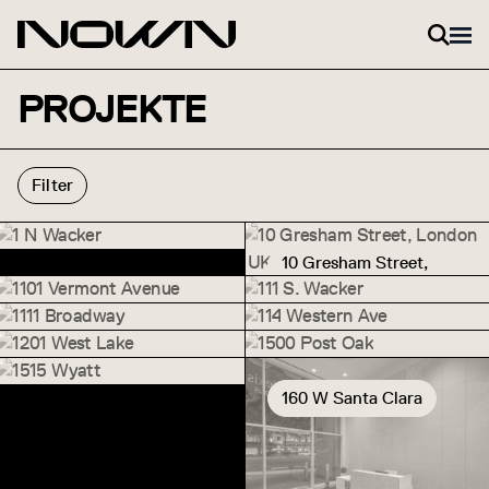
Zum Inhalt springen
PROJEKTE
Filter
1 N Wacker
1 N Wacker
10 Gresham Street,
10 Gresham Street, London (UK
London (UK).
1101 Vermont Avenue
111 S. Wacker
1101 Vermont Avenue
111 S. Wacker
1111 Broadway
114 Western Ave
1111 Broadway
114 Western Ave
1201 West Lake
1500 Post Oak
1201 West Lake
1500 Post Oak
1515 Wyatt
1515 Wyatt
160 W Santa Clara