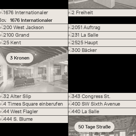
160 W Santa Clara
2 Freiheit
1676 Internationaler
2 Freiheit
1676 Internationaler Boulevard
Boulevard
200 West Jackson
2051 Auftrag
200 West Jackson
2051 Auftrag
2100 Grand
231 La Salle
2100 Grand
231 La Salle
25 Kent
2525 Haupt
25 Kent
2525 Haupt
300 Bäcker
3 Kronen
300 Bäcker
3 Kronen
32 Alter Slip
343 Congress St.
32 Alter Slip
343 Congress St.
4 Times Square einberufen
400 SW Sixth Avenue
4 Times Square
400 SW Sixth Avenue
44 West Flagler
440 La Salle
einberufen
44 West Flagler
440 La Salle
444 S. Blume
444 S. Blume
50 Tage Straße