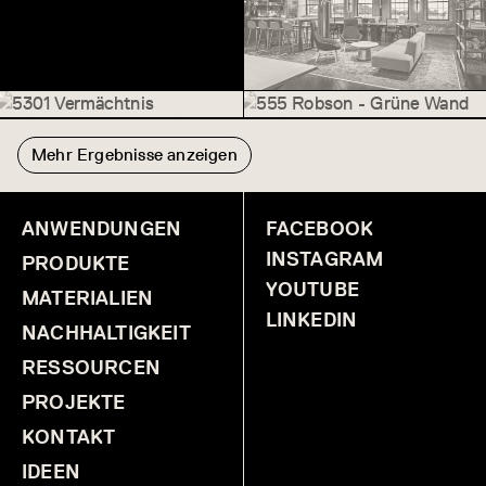
50 Tage Straße
5301 Vermächtnis
555 Robson - Grüne Wand
5301 Vermächtnis
555 Robson - Grüne
Mehr Ergebnisse anzeigen
Wand
ANWENDUNGEN
FACEBOOK
INSTAGRAM
PRODUKTE
YOUTUBE
MATERIALIEN
LINKEDIN
NACHHALTIGKEIT
RESSOURCEN
PROJEKTE
KONTAKT
IDEEN