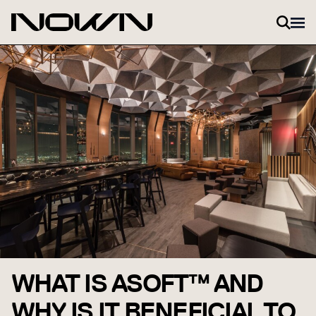
Skip to content
WHAT IS ASOFT™ AND
WHY IS IT BENEFICIAL TO