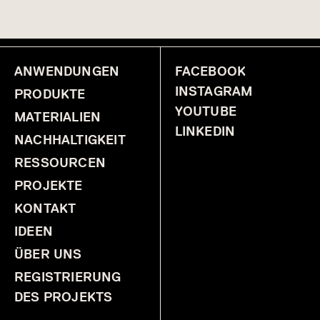
Vapor® FREQUENCY
Vapor® GRADIENTE
Vapor® LIANA
Vapor® PIXEL
Vapor® SHIFT X
Vapor® SKY
Vapor® SOLID
ANWENDUNGEN
Vapor® SYNTAX
FACEBOOK
Vapor® TRAIL
Vapor® TRANSIT
Vapor® VERVE
INSTAGRAM
PRODUKTE
YOUTUBE
MATERIALIEN
LINKEDIN
NACHHALTIGKEIT
RESSOURCEN
PROJEKTE
KONTAKT
IDEEN
ÜBER UNS
REGISTRIERUNG
DES PROJEKTS