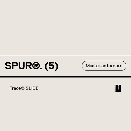
SPUR®. (5)
Muster anfordern
Trace® CURVED
Trace® SKEW
Trace® SLANT
Trace® SLIDE