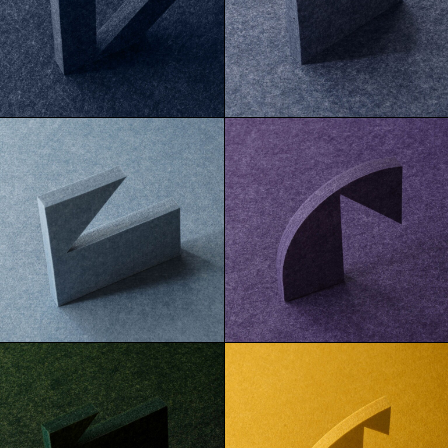
Baltic
Caspian
Cortez
Ube