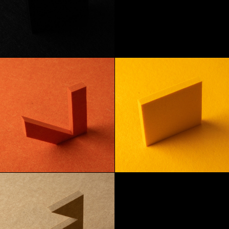
Onyx
Apfel
Mandarine
Zitrone