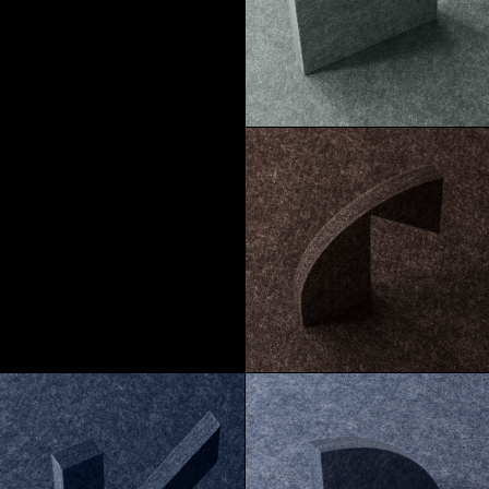
Macchiato
Pebble
Morel
Truffle