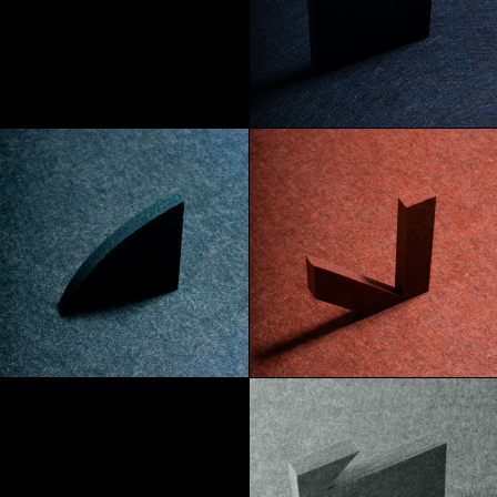
Absinth
Abyss
Azoren
Mars