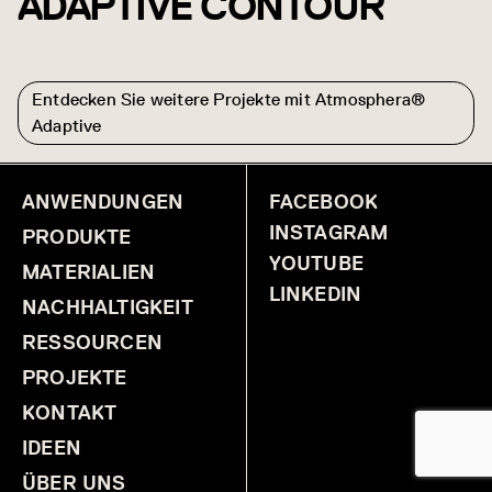
ADAPTIVE CONTOUR
Entdecken Sie weitere Projekte mit Atmosphera®
Adaptive
ANWENDUNGEN
FACEBOOK
FCS
ACT-Wellness-
Zentrum
INSTAGRAM
PRODUKTE
YOUTUBE
MATERIALIEN
LINKEDIN
NACHHALTIGKEIT
RESSOURCEN
PROJEKTE
KONTAKT
IDEEN
ÜBER UNS