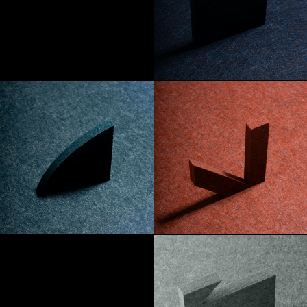
Absinth
Abyss
Azoren
Mars