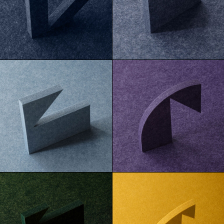
Baltic
Caspian
Cortez
Ube