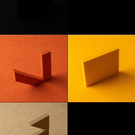
Onyx
Apfel
Mandarine
Zitrone