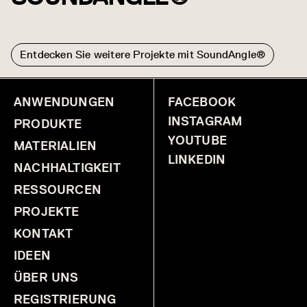
Entdecken Sie weitere Projekte mit SoundAngle®
ANWENDUNGEN
FACEBOOK
Optiv
Vertraulicher
Kunde
INSTAGRAM
PRODUKTE
YOUTUBE
MATERIALIEN
LINKEDIN
NACHHALTIGKEIT
RESSOURCEN
PROJEKTE
KONTAKT
IDEEN
ÜBER UNS
REGISTRIERUNG