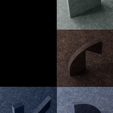
Macchiato
Pebble
Morel
Truffle